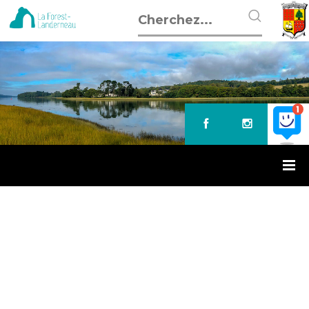
Accueil
»
Vigilance canicule
VIGILANCE CANICULE