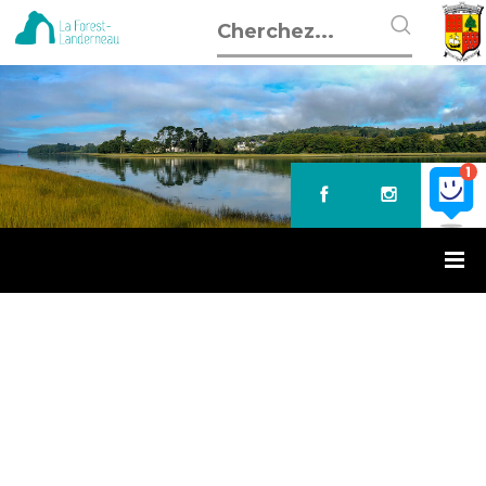
Accueil
»
Vie municipale
»
Conseil municipal
»
Commissions
municipales