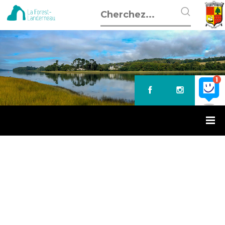
Accueil
»
Troc jardin
TROC JARDIN