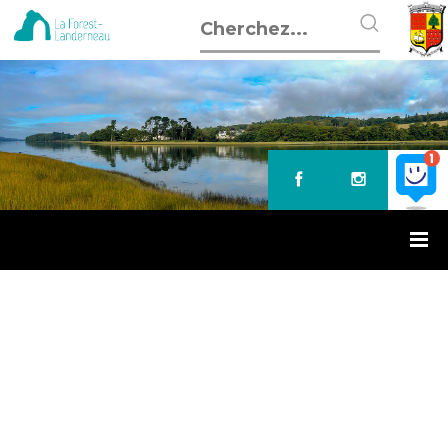
Accueil
»
Communauté de Communes du Pays de
Landerneau-Daoulas
»
Salle omnisports du pays de
Landerneau-Daoulas