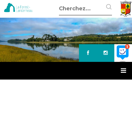
Accueil
»
Troc jardin
TROC JARDIN