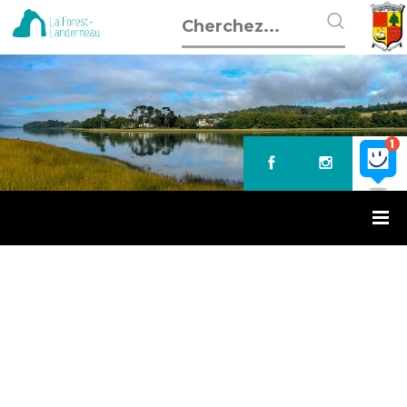
Accueil
»
Opération « Sapin Malin »
OPÉRATION « SAPIN MALIN »