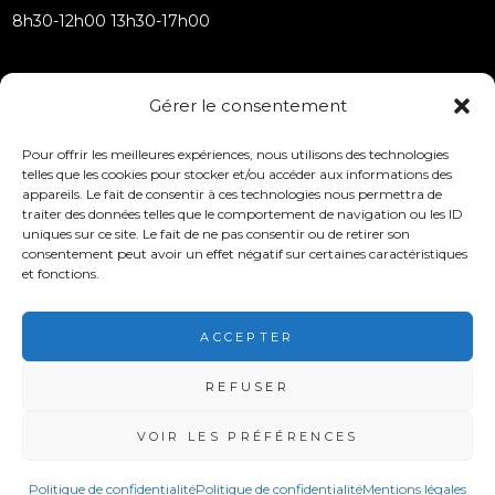
8h30-12h00 13h30-17h00
Gérer le consentement
Samedi :
Pour offrir les meilleures expériences, nous utilisons des technologies
telles que les cookies pour stocker et/ou accéder aux informations des
appareils. Le fait de consentir à ces technologies nous permettra de
9h00-11h00
traiter des données telles que le comportement de navigation ou les ID
uniques sur ce site. Le fait de ne pas consentir ou de retirer son
consentement peut avoir un effet négatif sur certaines caractéristiques
et fonctions.
Fermé les samedis juillet et août
ACCEPTER
REFUSER
VOIR LES PRÉFÉRENCES
MENTIONS LÉGALES
POLITIQUE DE CONFIDENTIALITÉ
Politique de confidentialité
Politique de confidentialité
Mentions légales