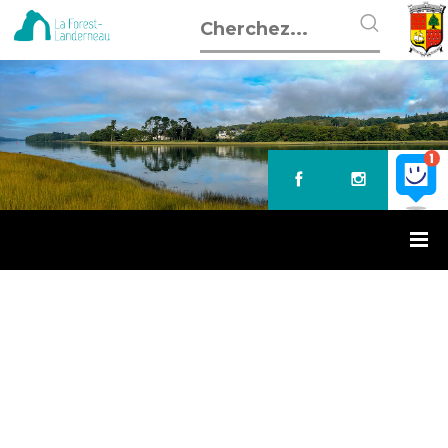
Accueil
»
Aménagement du bourg : enquête
AMÉNAGEMENT DU BOURG :