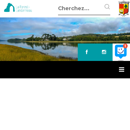
Accueil
»
Eco-pâturage
ECO-PÂTURAGE